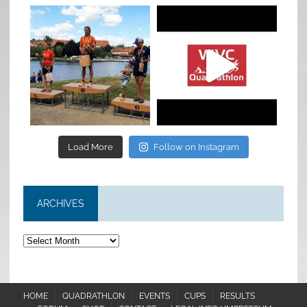
quadrathlon
quadrathlon
Jul 6
May 28
Load More
Follow on Instagram
ARCHIVES
Archives
HOME
QUADRATHLON
EVENTS
CUPS
RESULTS