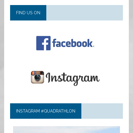
FIND US ON
INSTAGRAM #QUADRATHLON
quadrathlon