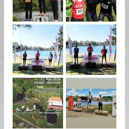
May 26
May 26
quadrathlon
quadrathlon
May 3
May 3
quadrathlon
quadrathlon
Jan 27
Jul 6