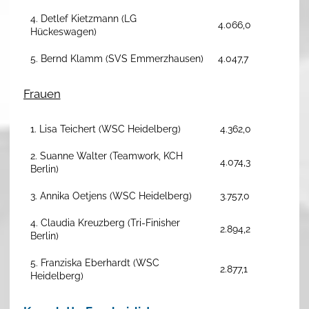
4. Detlef Kietzmann (LG
4.066,0
Hückeswagen)
5. Bernd Klamm (SVS Emmerzhausen)
4.047,7
Frauen
1. Lisa Teichert (WSC Heidelberg)
4.362,0
2. Suanne Walter (Teamwork, KCH
4.074,3
Berlin)
3. Annika Oetjens (WSC Heidelberg)
3.757,0
4. Claudia Kreuzberg (Tri-Finisher
2.894,2
Berlin)
5. Franziska Eberhardt (WSC
2.877,1
Heidelberg)