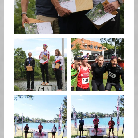
May 26
quadrathlon
quadrathlon
May 26
May 26
quadrathlon
quadrathlon