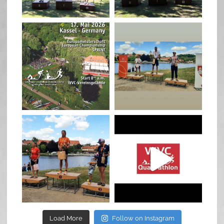
May 3
May 3
quadrathlon
quadrathlon
Jan 27
Jul 6
quadrathlon
quadrathlon
Jul 6
May 28
Load More
Follow on Instagram