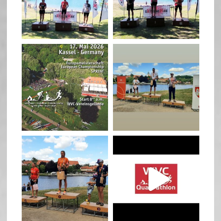
May 3
May 3
quadrathlon
quadrathlon
Jan 27
Jul 6
quadrathlon
quadrathlon
Jul 6
May 28