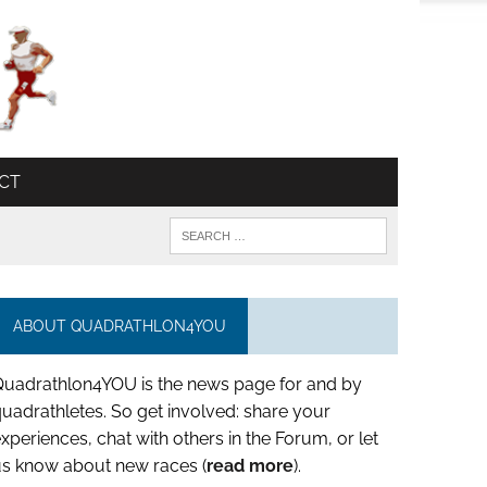
CT
ABOUT QUADRATHLON4YOU
Quadrathlon4YOU is the news page for and by
uadrathletes. So get involved: share your
xperiences, chat with others in the Forum, or let
us know about new races (
read more
).