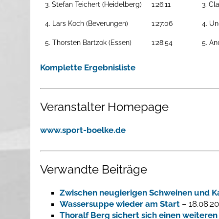
3. Stefan Teichert (Heidelberg)
1:26:11
3. Cl
4. Lars Koch (Beverungen)
1:27:06
4. Un
5. Thorsten Bartzok (Essen)
1:28:54
5. An
Komplette Ergebnisliste
Veranstalter Homepage
www.sport-boelke.de
Verwandte Beiträge
Zwischen neugierigen Schweinen und Ka
Wassersuppe wieder am Start
– 18.08.20
Thoralf Berg sichert sich einen weiteren