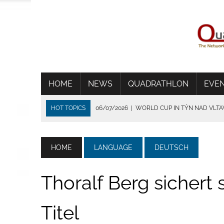
HOME
NEWS
QUADRATHLON
EVE
HOT TOPICS
06/07/2026
|
WORLD CUP IN TÝN NAD VLT
01/07/2026
|
THE HEAT SHORTENS THE RACE IN FRANCE
24/06/2026
|
TRADITION DIE VERBINDET
HOME
LANGUAGE
DEUTSCH
15/06/2026
|
CSIMA SET UP A NEW TRACK RECORD IN BRIG
14/07/2026
|
WSV BEVERUNGEN ÜBERZEUGT BEI IDEALEN
Thoralf Berg sichert
Titel