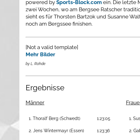
powered by
Sports-Block.com
ein. Die letzte
zwei Wochen, wo am Bergsee Ratscher traditio
sieht es für Thorsten Bartzok und Susanne Wa
noch am Bergssee finishen.
[Not a valid template]
Mehr Bilder
by L. Rohde
Ergebnisse
Männer
Fraue
1. Thoralf Berg (Schwedt)
1:23:05
1. Su
2. Jens Wintermayr (Essen)
1:23:36
2. Ga