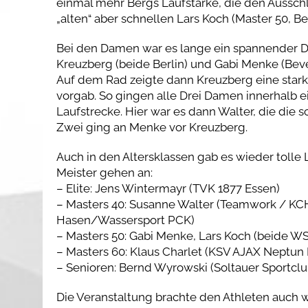
einmal mehr Bergs Laufstärke, die den Ausschla
„alten“ aber schnellen Lars Koch (Master 50, 
Bei den Damen war es lange ein spannender D
Kreuzberg (beide Berlin) und Gabi Menke (Bev
Auf dem Rad zeigte dann Kreuzberg eine star
vorgab. So gingen alle Drei Damen innerhalb e
Laufstrecke. Hier war es dann Walter, die die s
Zwei ging an Menke vor Kreuzberg.
Auch in den Altersklassen gab es wieder toll
Meister gehen an:
– Elite: Jens Wintermayr (TVK 1877 Essen)
– Masters 40: Susanne Walter (Teamwork / KCH
Hasen/Wassersport PCK)
– Masters 50: Gabi Menke, Lars Koch (beide 
– Masters 60: Klaus Charlet (KSV AJAX Neptun
– Senioren: Bernd Wyrowski (Soltauer Sportclu
Die Veranstaltung brachte den Athleten auch