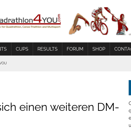
NTS
CUPS
RESULTS
FORUM
SHOP
CONTA
AVOU
G
 BEDINGUNGEN
 sich einen weiteren DM-
q
e