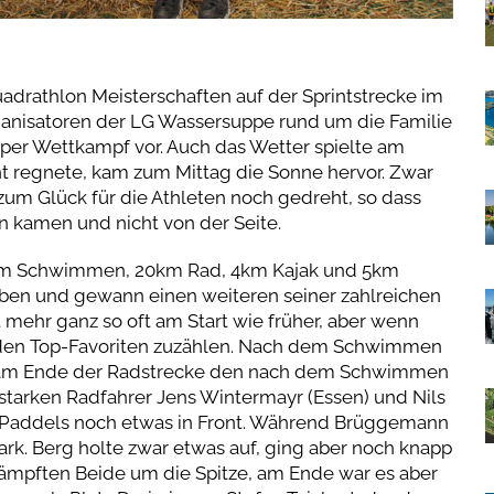
drathlon Meisterschaften auf der Sprintstrecke im
ganisatoren der LG Wassersuppe rund um die Familie
uper Wettkampf vor. Auch das Wetter spielte am
t regnete, kam zum Mittag die Sonne hervor. Zwar
 zum Glück für die Athleten noch gedreht, so dass
n kamen und nicht von der Seite.
m Schwimmen, 20km Rad, 4km Kajak und 5km
oben und gewann einen weiteren seiner zahlreichen
t mehr ganz so oft am Start wie früher, aber wenn
u den Top-Favoriten zuzählen. Nach dem Schwimmen
te am Ende der Radstrecke den nach dem Schwimmen
 starken Radfahrer Jens Wintermayr (Essen) und Nils
Paddels noch etwas in Front. Während Brüggemann
tark. Berg holte zwar etwas auf, ging aber noch knapp
kämpften Beide um die Spitze, am Ende war es aber