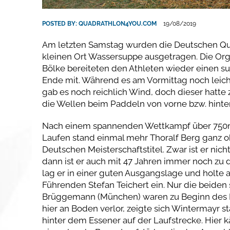
POSTED BY:
QUADRATHLON4YOU.COM
19/08/2019
Am letzten Samstag wurden die Deutschen Qua
kleinen Ort Wassersuppe ausgetragen. Die Or
Bölke bereiteten den Athleten wieder einen s
Ende mit. Während es am Vormittag noch leich
gab es noch reichlich Wind, doch dieser hatte
die Wellen beim Paddeln von vorne bzw. hinte
Nach einem spannenden Wettkampf über 750
Laufen stand einmal mehr Thoralf Berg ganz 
Deutschen Meisterschaftstitel. Zwar ist er nich
dann ist er auch mit 47 Jahren immer noch z
lag er in einer guten Ausgangslage und hol
Führenden Stefan Teichert ein. Nur die beiden
Brüggemann (München) waren zu Beginn des 
hier an Boden verlor, zeigte sich Wintermayr s
hinter dem Essener auf der Laufstrecke. Hier 