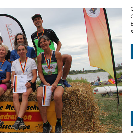
Q
Q
s