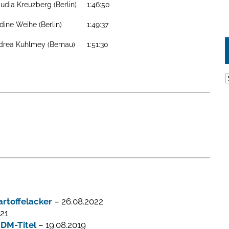
audia Kreuzberg (Berlin)
1:46:50
dine Weihe (Berlin)
1:49:37
drea Kuhlmey (Bernau)
1:51:30
A
rtoffelacker
– 26.08.2022
21
 DM-Titel
– 19.08.2019