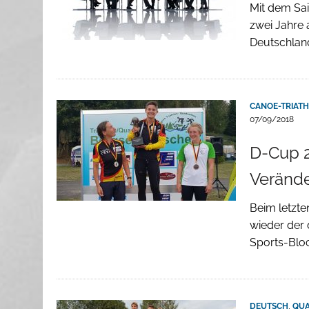
Mit dem Sa
zwei Jahre 
Deutschland
CANOE-TRIAT
07/09/2018
D-Cup 2
Veränd
Beim letzt
wieder der
Sports-Blo
DEUTSCH
,
QU