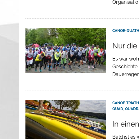
Organisatio
CANOE-DUAT
Nur die
Es war wohl
Geschichte 
Dauerregen
CANOE-TRIAT
QUAD
,
QUADR
In eine
Bald ist e