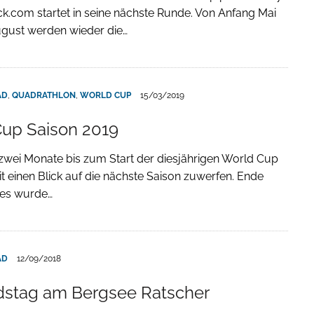
k.com startet in seine nächste Runde. Von Anfang Mai
ugust werden wieder die…
AD
,
QUADRATHLON
,
WORLD CUP
15/03/2019
up Saison 2019
wei Monate bis zum Start der diesjährigen World Cup
it einen Blick auf die nächste Saison zuwerfen. Ende
res wurde…
AD
12/09/2018
dstag am Bergsee Ratscher