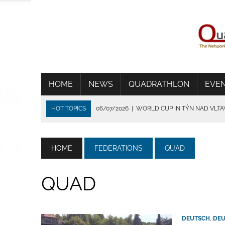
HOME
NEWS
QUADRATHLON
EVE
HOT TOPICS
06/07/2026
|
WORLD CUP IN TÝN NAD VLT
01/07/2026
|
THE HEAT SHORTENS THE RACE IN FRANCE
24/06/2026
|
TRADITION DIE VERBINDET
HOME
FEDERATIONS
QUAD
15/06/2026
|
CSIMA SET UP A NEW TRACK RECORD IN BRIG
14/07/2026
|
WSV BEVERUNGEN ÜBERZEUGT BEI IDEALEN
QUAD
DEUTSCH
,
DEU