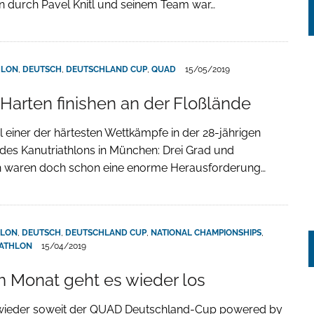
n durch Pavel Knitl und seinem Team war…
HLON
,
DEUTSCH
,
DEUTSCHLAND CUP
,
QUAD
15/05/2019
 Harten finishen an der Floßlände
 einer der härtesten Wettkämpfe in der 28-jährigen
des Kanutriathlons in München: Drei Grad und
 waren doch schon eine enorme Herausforderung…
HLON
,
DEUTSCH
,
DEUTSCHLAND CUP
,
NATIONAL CHAMPIONSHIPS
,
ATHLON
15/04/2019
m Monat geht es wieder los
s wieder soweit der QUAD Deutschland-Cup powered by