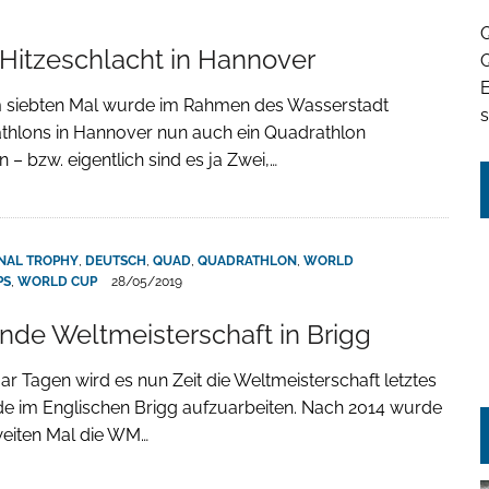
Q
Hitzeschlacht in Hannover
Q
m siebten Mal wurde im Rahmen des Wasserstadt
s
thlons in Hannover nun auch ein Quadrathlon
 – bzw. eigentlich sind es ja Zwei,…
ONAL TROPHY
,
DEUTSCH
,
QUAD
,
QUADRATHLON
,
WORLD
PS
,
WORLD CUP
28/05/2019
de Weltmeisterschaft in Brigg
ar Tagen wird es nun Zeit die Weltmeisterschaft letztes
 im Englischen Brigg aufzuarbeiten. Nach 2014 wurde
weiten Mal die WM…