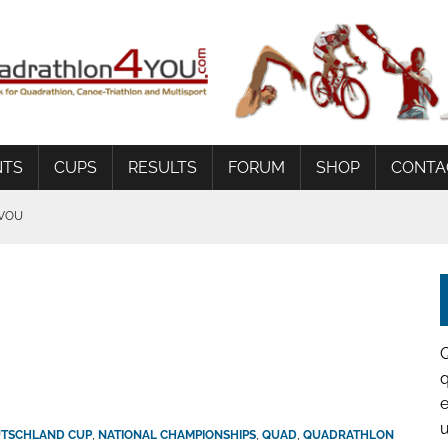
NTS
CUPS
RESULTS
FORUM
SHOP
CONTA
AVOU
G
 BEDINGUNGEN
q
e
TSCHLAND CUP
,
NATIONAL CHAMPIONSHIPS
,
QUAD
,
QUADRATHLON