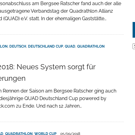
isonabschluss am Bergsee Ratscher fand auch der alle
ausgetragene Verbandstag der Quadrathlon Allianz
 (QUAD) e.V. statt. In der ehemaligen Gaststätte…
A
HLON
,
DEUTSCH
,
DEUTSCHLAND CUP
,
QUAD
,
QUADRATHLON
018: Neues System sorgt für
erungen
en Rennen der Saison am Bergsee Ratscher ging auch
 diesjährige QUAD Deutschland Cup powered by
ck.com zu Ende. Und nach 12 Jahren…
AD
,
QUADRATHLON
,
WORLD CUP
05/09/2018