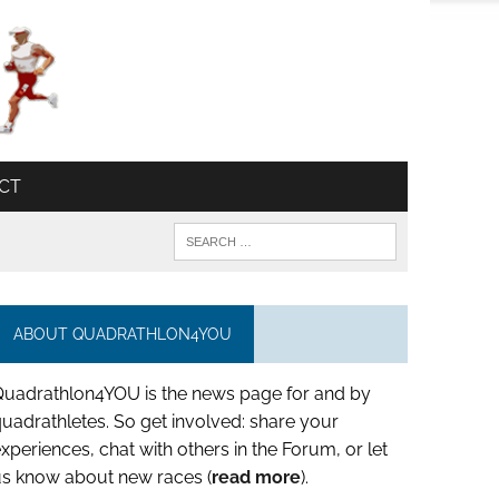
CT
ABOUT QUADRATHLON4YOU
Quadrathlon4YOU is the news page for and by
uadrathletes. So get involved: share your
xperiences, chat with others in the Forum, or let
us know about new races (
read more
).