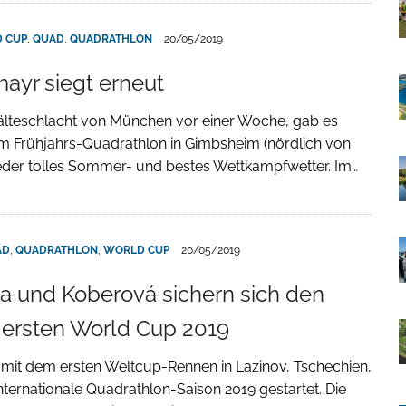
 CUP
,
QUAD
,
QUADRATHLON
20/05/2019
ayr siegt erneut
älteschlacht von München vor einer Woche, gab es
m Frühjahrs-Quadrathlon in Gimbsheim (nördlich von
der tolles Sommer- und bestes Wettkampfwetter. Im…
AD
,
QUADRATHLON
,
WORLD CUP
20/05/2019
 und Koberová sichern sich den
 ersten World Cup 2019
 mit dem ersten Weltcup-Rennen in Lazinov, Tschechien,
nternationale Quadrathlon-Saison 2019 gestartet. Die