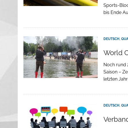
Sports-Bloc
bis Ende A
DEUTSCH
,
QU
World C
Noch rund z
Saison – Ze
letzten Jah
DEUTSCH
,
QU
Verban