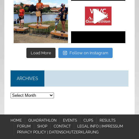
Jul 6
May 28
Load More
Follow on Instagram
ARCHIVES
Archives
HOME
QUADRATHLON
EVENTS
CUPS
RESULTS
FORUM
SHOP
CONTACT
LEGAL INFO | IMPRESSUM
PRIVACY POLICY | DATENSCHUTZERKLÄRUNG