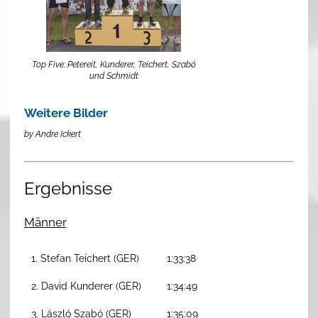
Top Five: Petereit, Kunderer, Teichert, Szabó
und Schmidt
Weitere Bilder
by Andre Ickert
Ergebnisse
Männer
1. Stefan Teichert (GER)
1:33:38
2. David Kunderer (GER)
1:34:49
3. László Szabó (GER)
1:35:09