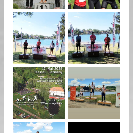
May 26
May 26
quadrathlon
quadrathlon
May 3
May 3
quadrathlon
quadrathlon
Jan 27
Jul 6
quadrathlon
quadrathlon