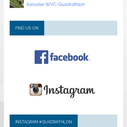
Kasseler WVC-Quadrathlon
FIND US ON
INSTAGRAM #QUADRATHLON