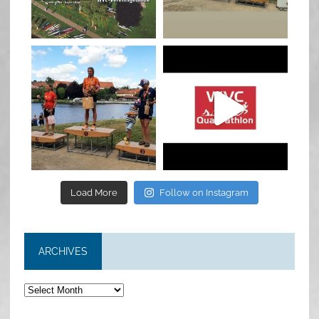
Jan 27
Jul 6
quadrathlon
quadrathlon
Jul 6
May 28
Load More
Follow on Instagram
ARCHIVES
Archives