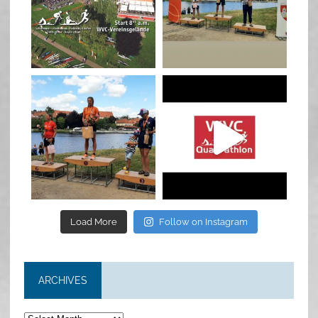
Jan 27
Jul 6
quadrathlon
quadrathlon
Jul 6
May 28
Load More
Follow on Instagram
ARCHIVES
Archives