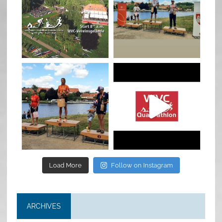
Jan 27
Jul 6
quadrathlon
quadrathlon
Jul 6
May 28
Load More
Follow on Instagram
ARCHIVES