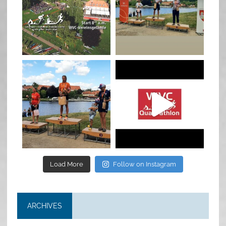
Jan 27
Jul 6
quadrathlon
quadrathlon
Jul 6
May 28
Load More
Follow on Instagram
ARCHIVES