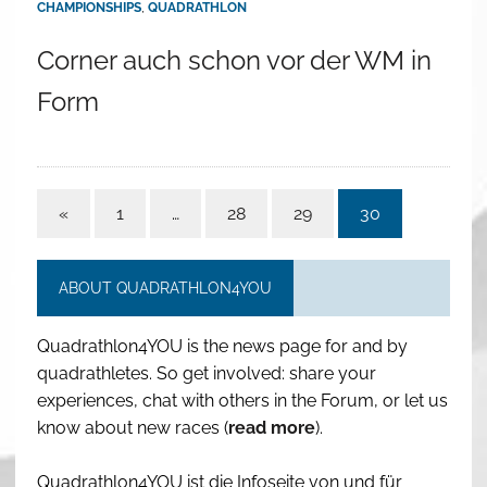
CHAMPIONSHIPS
,
QUADRATHLON
Corner auch schon vor der WM in
Form
«
1
…
28
29
30
ABOUT QUADRATHLON4YOU
Quadrathlon4YOU is the news page for and by
quadrathletes. So get involved: share your
experiences, chat with others in the Forum, or let us
know about new races (
read more
).
Quadrathlon4YOU ist die Infoseite von und für