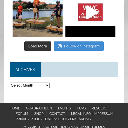
Jul 6
May 28
Load More
Follow on Instagram
ARCHIVES
Archives
HOME
QUADRATHLON
EVENTS
CUPS
RESULTS
FORUM
SHOP
CONTACT
LEGAL INFO | IMPRESSUM
PRIVACY POLICY | DATENSCHUTZERKLÄRUNG
COPYRIGHT 2026 | MH NEWSDESK BY
MH THEMES