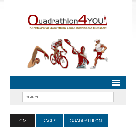
HOME
RACES
QUADRATHLON