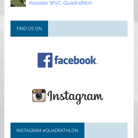
Kasseler WVC-Quadrathlon
FIND US ON
INSTAGRAM #QUADRATHLON