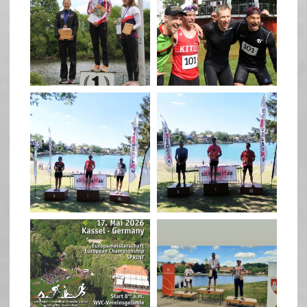
May 26
May 26
quadrathlon
quadrathlon
May 3
May 3
quadrathlon
quadrathlon