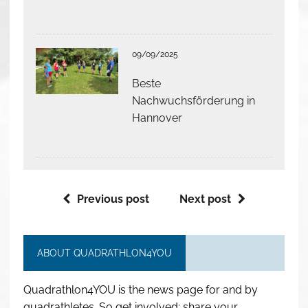
09/09/2025
Beste
Nachwuchsförderung in
Hannover
Previous post
Next post
ABOUT QUADRATHLON4YOU
Quadrathlon4YOU is the news page for and by
quadrathletes. So get involved: share your