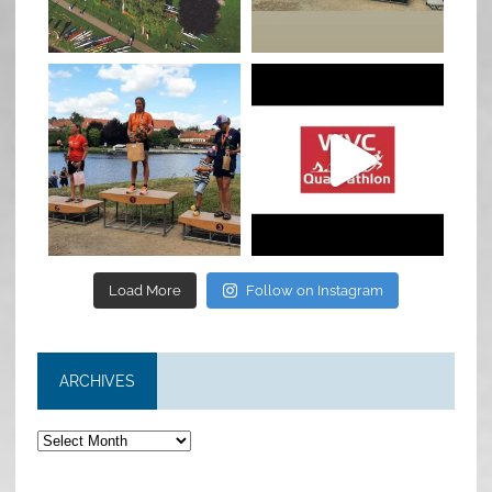
Jan 27
Jul 6
quadrathlon
quadrathlon
Jul 6
May 28
Load More
Follow on Instagram
ARCHIVES
Archives