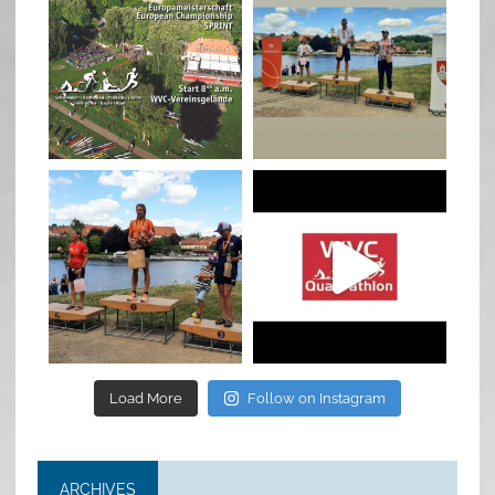
Jan 27
Jul 6
quadrathlon
quadrathlon
Jul 6
May 28
Load More
Follow on Instagram
ARCHIVES