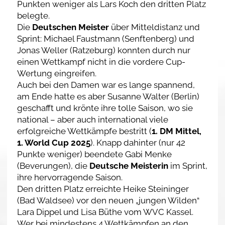
Punkten weniger als Lars Koch den dritten Platz
belegte.
Die
Deutschen Meister
über Mitteldistanz und
Sprint: Michael Faustmann (Senftenberg) und
Jonas Weller (Ratzeburg) konnten durch nur
einen Wettkampf nicht in die vordere Cup-
Wertung eingreifen.
Auch bei den Damen war es lange spannend,
am Ende hatte es aber Susanne Walter (Berlin)
geschafft und krönte ihre tolle Saison, wo sie
national – aber auch international viele
erfolgreiche Wettkämpfe bestritt (
1. DM Mittel,
1. World Cup 2025
). Knapp dahinter (nur 42
Punkte weniger) beendete Gabi Menke
(Beverungen), die
Deutsche Meisterin
im Sprint,
ihre hervorragende Saison.
Den dritten Platz erreichte Heike Steininger
(Bad Waldsee) vor den neuen „jungen Wilden“
Lara Dippel und Lisa Büthe vom WVC Kassel.
Wer bei mindestens 4 Wettkämpfen an den