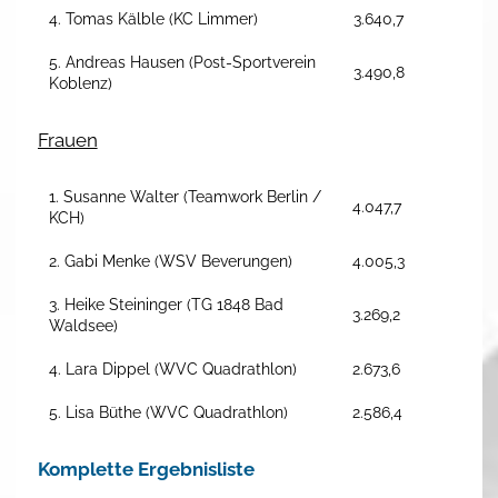
4. Tomas Kälble (KC Limmer)
3.640,7
5. Andreas Hausen (Post-Sportverein
3.490,8
Koblenz)
Frauen
1. Susanne Walter (Teamwork Berlin /
4.047,7
KCH)
2. Gabi Menke (WSV Beverungen)
4.005,3
3. Heike Steininger (TG 1848 Bad
3.269,2
Waldsee)
4. Lara Dippel (WVC Quadrathlon)
2.673,6
5. Lisa Büthe (WVC Quadrathlon)
2.586,4
Komplette Ergebnisliste