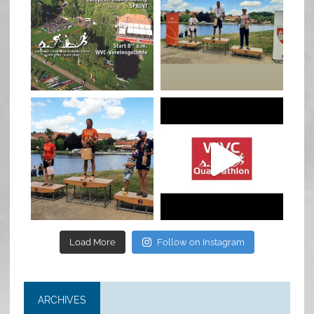
Jan 27
Jul 6
quadrathlon
quadrathlon
Jul 6
May 28
Load More
Follow on Instagram
ARCHIVES