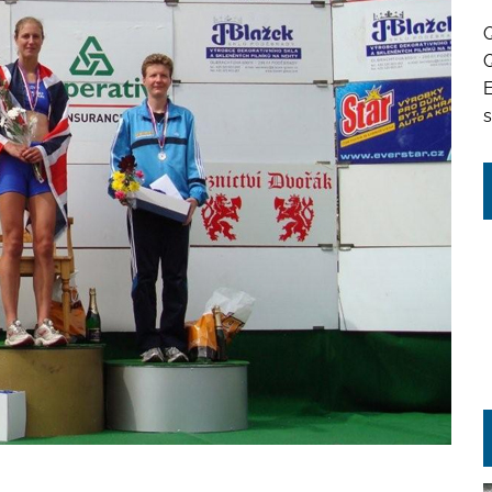
Q
Q
s