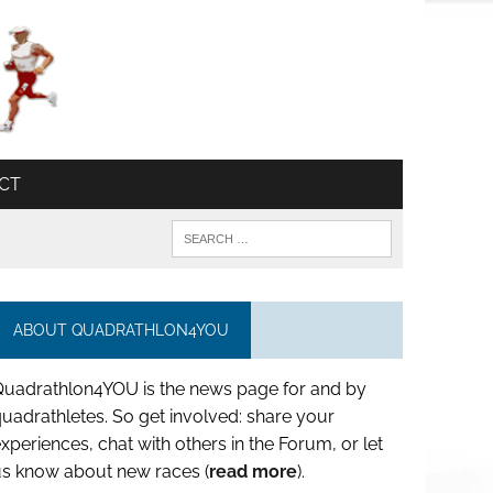
CT
ABOUT QUADRATHLON4YOU
Quadrathlon4YOU is the news page for and by
uadrathletes. So get involved: share your
xperiences, chat with others in the Forum, or let
us know about new races (
read more
).