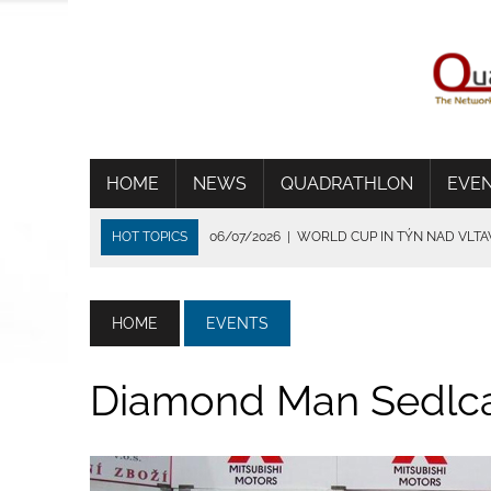
HOME
NEWS
QUADRATHLON
EVE
HOT TOPICS
06/07/2026
|
WORLD CUP IN TÝN NAD VLT
01/07/2026
|
THE HEAT SHORTENS THE RACE IN FRANCE
24/06/2026
|
TRADITION DIE VERBINDET
HOME
EVENTS
15/06/2026
|
CSIMA SET UP A NEW TRACK RECORD IN BRIG
14/07/2026
|
WSV BEVERUNGEN ÜBERZEUGT BEI IDEALEN
Diamond Man Sedlc