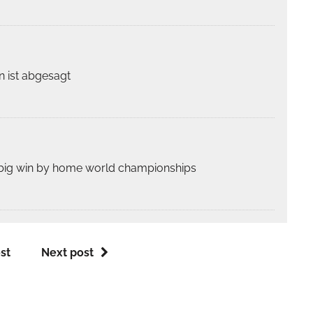
 ist abgesagt
e big win by home world championships
st
Next post