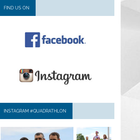
FIND US ON
INSTAGRAM #QUADRATHLON
quadrathlon
quadrathlon