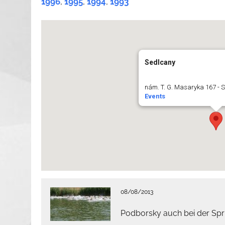
1996
,
1995
,
1994
,
1993
Sedlcany
nám. T. G. Masaryka 167 - 
Events
08/08/2013
Podborsky auch bei der Spr