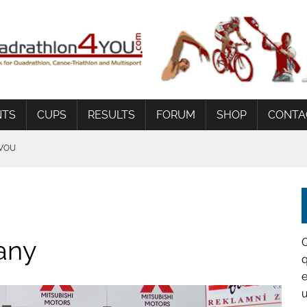
NTS
CUPS
RESULTS
FORUM
SHOP
CONTA
AVOU
G
 BEDINGUNGEN
any
q
e