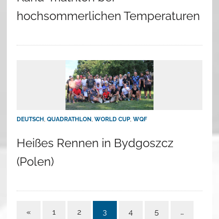
hochsommerlichen Temperaturen
DEUTSCH
,
QUADRATHLON
,
WORLD CUP
,
WQF
Heißes Rennen in Bydgoszcz
(Polen)
«
1
2
3
4
5
…