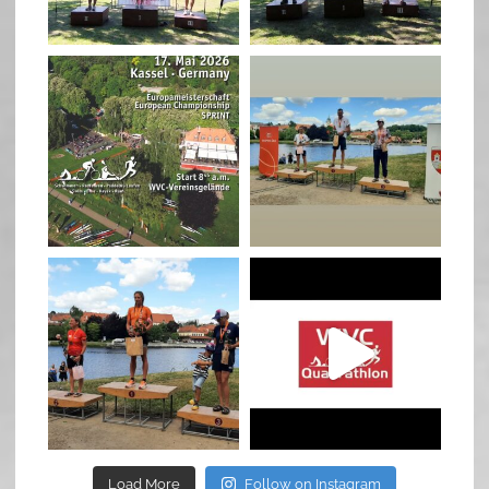
May 3
May 3
quadrathlon
quadrathlon
Jan 27
Jul 6
quadrathlon
quadrathlon
Jul 6
May 28
Load More
Follow on Instagram