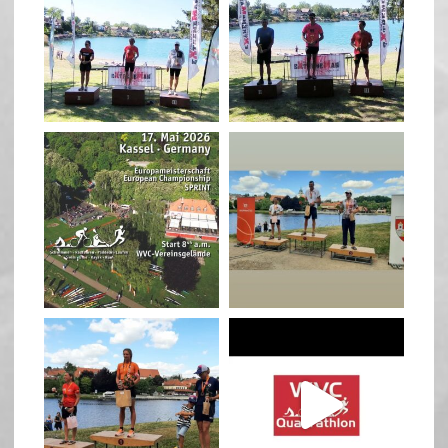
May 3
May 3
quadrathlon
quadrathlon
Jan 27
Jul 6
quadrathlon
quadrathlon