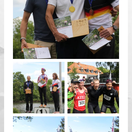
May 26
quadrathlon
quadrathlon
May 26
May 26
quadrathlon
quadrathlon